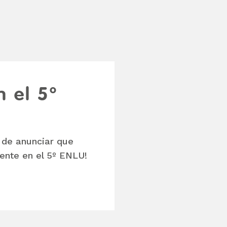
n el 5º
 de anunciar que
ente en el 5º ENLU!