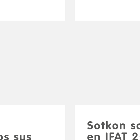
Sotkon s
s sus
en IFAT 