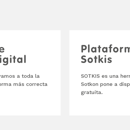
e
Platafor
gital
Sotkis
vamos a toda la
SOTKIS es una herr
forma más correcta
Sotkon pone a disp
gratuita.