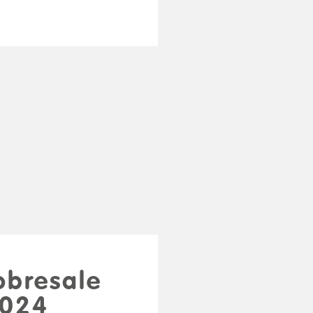
obresale
2024