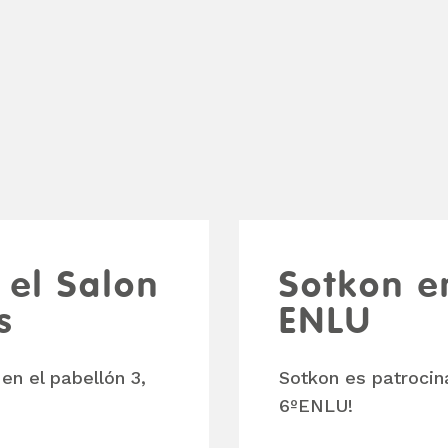
 el Salon
Sotkon e
s
ENLU
en el pabellón 3,
Sotkon es patrocin
6ºENLU!