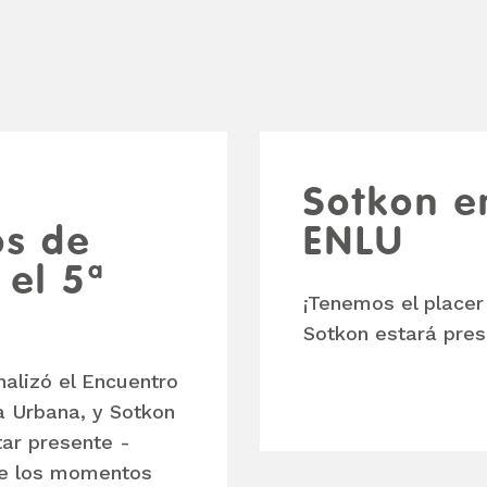
Sotkon e
os de
ENLU
 el 5ª
¡Tenemos el placer
Sotkon estará pres
nalizó el Encuentro
a Urbana, y Sotkon
tar presente -
de los momentos