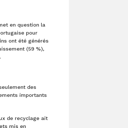
met en question la
portugaise pour
ins ont été générés
ouissement (59 %),
.
 seulement des
ssements importants
aux de recyclage ait
ets mis en