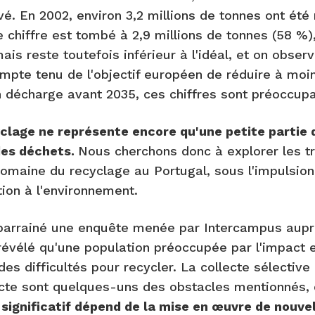
vé. En 2002, environ 3,2 millions de tonnes ont ét
e chiffre est tombé à 2,9 millions de tonnes (58 %)
ais reste toutefois inférieur à l'idéal, et on obse
mpte tenu de l'objectif européen de réduire à moin
 décharge avant 2035, ces chiffres sont préoccupa
clage ne représente encore qu'une petite partie
des déchets.
Nous cherchons donc à explorer les t
domaine du recyclage au Portugal, sous l'impulsion
tion à l'environnement.
 parrainé une enquête menée par Intercampus aup
 révélé qu'une population préoccupée par l'impact
es difficultés pour recycler. La collecte sélective e
ecte sont quelques-uns des obstacles mentionnés,
ignificatif dépend de la mise en œuvre de nouvell