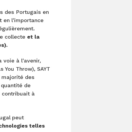
es des Portugais en
t en l'importance
égulièrement.
de collecte
et la
s).
 voie à l'avenir,
As You Throw), SAYT
a majorité des
 quantité de
contribuait à
ugal peut
chnologies telles