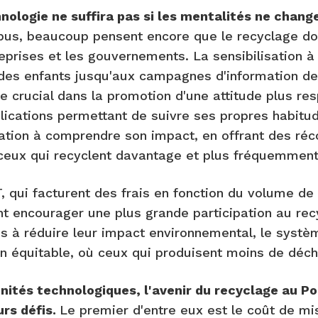
nologie ne suffira pas si les mentalités ne chang
pus, beaucoup pensent encore que le recyclage doi
eprises et les gouvernements. La sensibilisation à
 des enfants jusqu'aux campagnes d'information d
le crucial dans la promotion d'une attitude plus re
plications permettant de suivre ses propres habitu
lation à comprendre son impact, en offrant des r
 ceux qui recyclent davantage et plus fréquemment
, qui facturent des frais en fonction du volume de
nt encourager une plus grande participation au rec
ens à réduire leur impact environnemental, le syst
n équitable, où ceux qui produisent moins de déch
nités technologiques, l'avenir du recyclage au Po
urs défis.
Le premier d'entre eux est le coût de m